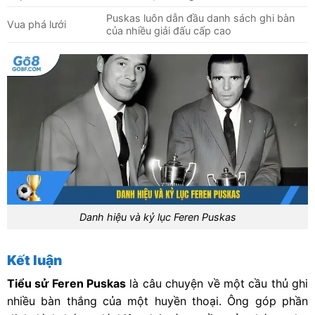
Puskas luôn dẫn đầu danh sách ghi bàn
Vua phá lưới
của nhiều giải đấu cấp cao
Danh hiệu và kỷ lục Feren Puskas
Kết luận
Tiểu sử Feren Puskas
là câu chuyện về một cầu thủ ghi
nhiều bàn thắng của một huyền thoại. Ông góp phần