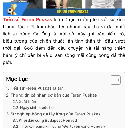
Tiểu sử Feren Puskas
luôn được xướng lên với sự kính
trọng đặc biệt khi nhắc đến những cầu thủ vĩ đại nhất
lịch sử bóng đá. Ông là một cỗ máy ghi bàn hiếm có,
biểu tượng của chiến thuật lẫn tinh thần thi đấu vượt
thời đại. Go8 đem đến câu chuyện về tài năng thiên
bẩm, ý chí bền bỉ và di sản sống mãi cùng bóng đá thế
giới.
Mục Lục
Tiểu sử Feren Puskas là ai?
Thông tin cá nhân cơ bản của Feren Puskas
Xuất thân
Ngày sinh, quốc tịch
Sự nghiệp bóng đá lẫy lừng của Feren Puskas
Khởi đầu cùng Budapest Honved
Thời kỳ hoàng kim cùng “Đội tuyển vàng Hungary”