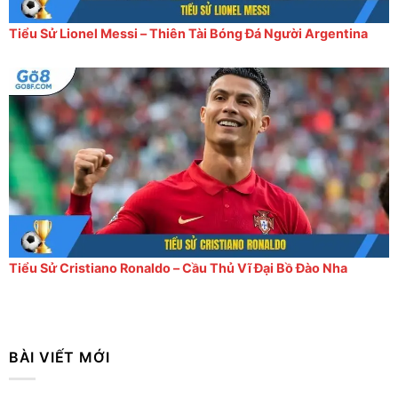
Tiểu Sử Lionel Messi – Thiên Tài Bóng Đá Người Argentina
Tiểu Sử Cristiano Ronaldo – Cầu Thủ Vĩ Đại Bồ Đào Nha
BÀI VIẾT MỚI