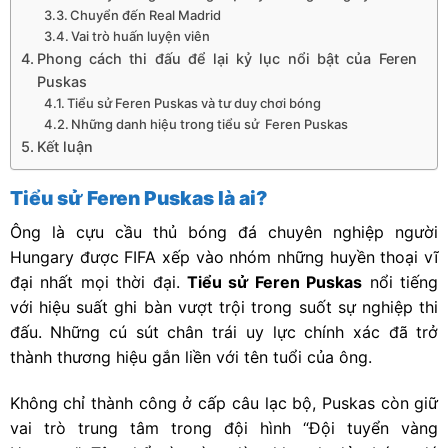
Chuyển đến Real Madrid
Vai trò huấn luyện viên
Phong cách thi đấu để lại kỷ lục nổi bật của Feren
Puskas
Tiểu sử Feren Puskas và tư duy chơi bóng
Những danh hiệu trong tiểu sử Feren Puskas
Kết luận
Tiểu sử Feren Puskas là ai?
Ông là cựu cầu thủ bóng đá chuyên nghiệp người
Hungary được FIFA xếp vào nhóm những huyền thoại vĩ
đại nhất mọi thời đại.
Tiểu sử Feren Puskas
nổi tiếng
với hiệu suất ghi bàn vượt trội trong suốt sự nghiệp thi
đấu. Những cú sút chân trái uy lực chính xác đã trở
thành thương hiệu gắn liền với tên tuổi của ông.
Không chỉ thành công ở cấp câu lạc bộ, Puskas còn giữ
vai trò trung tâm trong đội hình “Đội tuyển vàng