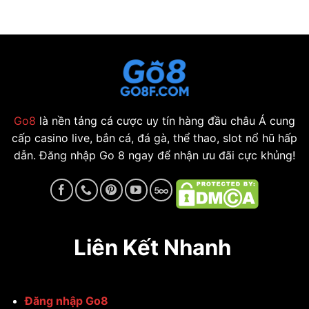
Bóng
West
Quả
Đá
Ham
Khách
Hoàng
United,
Quan
Anh
22h
Nhất
Gia
ngày
Trước
Lai
20/12:
Trận
Đấu
Một
Đấu
Với
Vài
Công
Dự
An
Đoán
Go8
là nền tảng cá cược uy tín hàng đầu châu Á cung
Hà
Trước
Nội,
Trận
cấp casino live, bắn cá, đá gà, thể thao, slot nổ hũ hấp
17h
Đấu
dẫn. Đăng nhập Go 8 ngay để nhận ưu đãi cực khủng!
ngày
18/12,
Thế
Mạnh
Nghiêng
Về
CAHN
Liên Kết Nhanh
Đăng nhập Go8