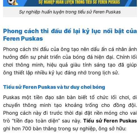
Sự nghiệp huấn luyện trong tiểu sử Feren Puskas
Phong cách thi đấu để lại kỷ lục nổi bật của
Feren Puskas
Phong cách thi đấu của ông tạo nên dấu ấn cá nhân ảnh
hưởng đến sự phát triển của bóng đá hiện đại. Chính lối
chơi thông minh, hiệu quả giàu tính sáng tạo đã giúp
ông thiết lập nhiều kỷ lục đáng nhớ trong lịch sử.
Tiểu sử Feren Puskas và tư duy chơi bóng
Puskas một tiền đạo săn bàn biết tổ chức lối chơi, di
chuyển thông minh tạo khoảng trống cho đồng đội.
Phong cách này đi trước thời đại đặt nền móng cho vai
trò “tiền đạo toàn diện” sau này.
Tiểu sử Feren Puskas
ghi hơn 700 bàn thắng trong sự nghiệp, ông sở hữu: