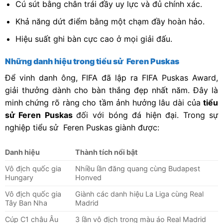
Cú sút bằng chân trái đầy uy lực và đủ chính xác.
Khả năng dứt điểm bằng một chạm đầy hoàn hảo.
Hiệu suất ghi bàn cực cao ở mọi giải đấu.
Những danh hiệu trong tiểu sử Feren Puskas
Để vinh danh ông, FIFA đã lập ra FIFA Puskas Award,
giải thưởng dành cho bàn thắng đẹp nhất năm. Đây là
minh chứng rõ ràng cho tầm ảnh hưởng lâu dài của
tiểu
sử Feren Puskas
đối với bóng đá hiện đại. Trong sự
nghiệp tiểu sử Feren Puskas giành được:
Danh hiệu
Thành tích nổi bật
Vô địch quốc gia
Nhiều lần đăng quang cùng Budapest
Hungary
Honved
Vô địch quốc gia
Giành các danh hiệu La Liga cùng Real
Tây Ban Nha
Madrid
Cúp C1 châu Âu
3 lần vô địch trong màu áo Real Madrid