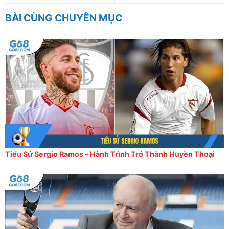
BÀI CÙNG CHUYÊN MỤC
Tiểu Sử Sergio Ramos – Hành Trình Trở Thành Huyền Thoại